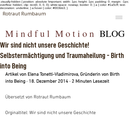
.visually-hidden { position: absolute !important; width: 1px; height: 1px; padding: 0; margin: -1px;
overflow: hidden; clip: rect(0, 0, 0, 0); white-space: nowrap; border: 0; } a { color: #1a5cff; text-
decoration: underline; } a:hover { color: #003bb3; }
Rotraut Rumbaum
M i n d f u l M o t i o n
BLOG
Wir sind nicht unsere Geschichte!
Selbstermächtigung und Traumaheilung - Birth
into Being
Artikel von Elena Tonetti-Vladimirova, Gründerin von Birth 
into Being · 18. Dezember 2014 · 2 Minuten Lesezeit
Übersetzt von Rotraut Rumbaum
Orginaltitel: Wir sind nicht unsere Geschichte