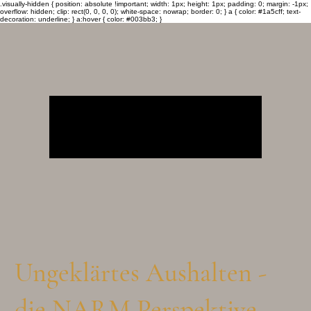
.visually-hidden { position: absolute !important; width: 1px; height: 1px; padding: 0; margin: -1px;
overflow: hidden; clip: rect(0, 0, 0, 0); white-space: nowrap; border: 0; } a { color: #1a5cff; text-
decoration: underline; } a:hover { color: #003bb3; }
Ungeklärtes Aushalten -
die NARM Perspektive