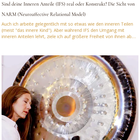
Sind deine Inneren Anteile (IFS) real oder Konstrukt? Die Sicht von
NARM (Neuroaffective Relational Model)
Auch ich arbeite gelegentlich mit so etwas wie den inneren Teilen
(meist "das innere Kind"). Aber während IFS den Umgang mit
inneren Anteilen lehrt, ziele ich auf größere Freiheit von ihnen ab.
Das sind unterschiedliche Perspektiven. Was ist IFS? IFS (Internal
Family Systems) ist eine sehr populäre Therapie-Methode von
Richard Schwartz. IFS behandelt das innere Erleben als
Versammlung von "Anteilen", die als eigenständige Akteure mit
eigenem Willen auftreten. Da gibt es zum Beispiel Beschützer oder
"Exiles" oder Manager. Die neuere Entity-Arbeit von Richard
Schwartz und Bob Falconer geht noch weiter: Destruktive Impulse
können dort als fremde Wesenheiten gelten, die fast schamanisch
vertrieben werden müssen. Was finde ich gut in IFS? Ich teile
natürlich mit IFS and NARM Therapeutin einige Grundannahmen,
auch wenn ich es anders ausdrücken würde. Zum Beispiel sagt IFS:
"Es gibt keine schlechten Teile" (no bad parts). Für mich haben die
NARM Überlebensstile auch eine ursprünglich "positive Intention" -
allerdings nicht als eigennständige "Teile" Zudem gibt es in der
"Somatischen IFS" Theorie von Susan McConnell. erstaunliche
Überdeckungen: zum Beispiel teilen wir beide den Begriff von