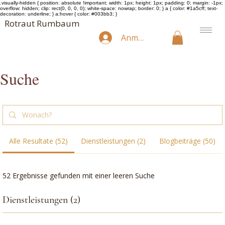
.visually-hidden { position: absolute !important; width: 1px; height: 1px; padding: 0; margin: -1px;
overflow: hidden; clip: rect(0, 0, 0, 0); white-space: nowrap; border: 0; } a { color: #1a5cff; text-
decoration: underline; } a:hover { color: #003bb3; }
Rotraut Rumbaum
Anmelden
Suche
Alle Resultate (52)
Dienstleistungen (2)
Blogbeiträge (50)
52 Ergebnisse gefunden mit einer leeren Suche
Dienstleistungen (2)