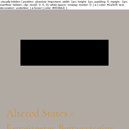
.visually-hidden { position: absolute !important; width: 1px; height: 1px; padding: 0; margin: -1px;
overflow: hidden; clip: rect(0, 0, 0, 0); white-space: nowrap; border: 0; } a { color: #1a5cff; text-
decoration: underline; } a:hover { color: #003bb3; }
Altered States -
Erweitertes Bewusstseins-