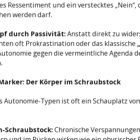
fes Ressentiment und ein verstecktes „Nein“, d
hen werden darf.
 durch Passivität:
 Anstatt direkt zu wider
nten oft Prokrastination oder das klassische 
„
Autonomie gegen die vermeintliche Agenda d
.
Marker: Der Körper im Schraubstock
s Autonomie-Typen ist oft ein Schauplatz von
n-Schraubstock:
 Chronische Verspannungen 
rn und im Rücken wirken wie ein physischer P