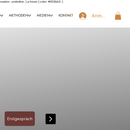
coration: underline; } a:hover { color: #003bb3; }
Anmelden
T
METHODEN
MEDIEN
KONTAKT
FAQ
Erstgespräch