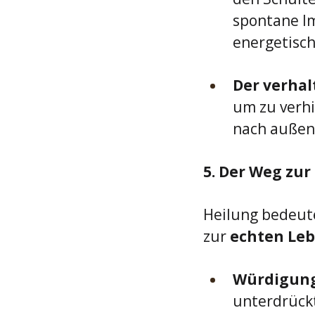
spontane Im
energetisch
Der verhal
um zu verhi
nach außen
5. Der Weg zu
Heilung bedeut
zur 
echten Leb
Würdigung 
unterdrückt