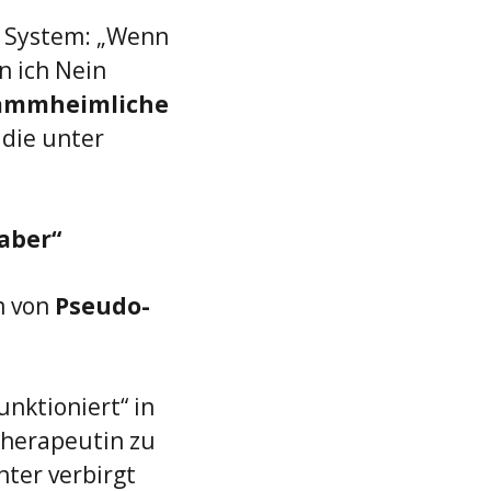
s System: „Wenn 
n ich Nein 
ammheimliche 
 die unter 
 aber“
m von 
Pseudo-
unktioniert“ in 
Therapeutin zu 
nter verbirgt 