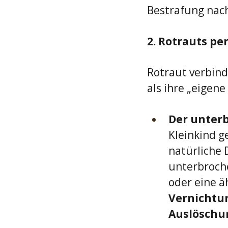
Bestrafung nach
2. Rotrauts pe
Rotraut verbinde
als ihre „eigene
Der unter
Kleinkind g
natürliche 
unterbroche
oder eine ä
Vernichtu
Auslöschu