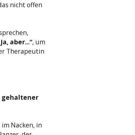
as nicht offen 
sprechen, 
Ja, aber...“
, um 
er Therapeutin 
 
gehaltener 
im Nacken, in 
anzer, der 