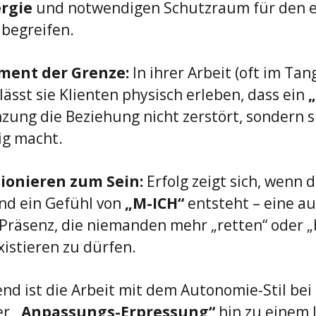
rgie
 und notwendigen Schutzraum für den ei
 begreifen.
ment der Grenze:
 In ihrer Arbeit (oft im Ta
ässt sie Klienten physisch erleben, dass ein 
zung die Beziehung nicht zerstört, sondern si
ig macht.
ionieren zum Sein:
 Erfolg zeigt sich, wenn 
nd ein Gefühl von 
„M-ICH“
 entsteht – eine au
Präsenz, die niemanden mehr „retten“ oder „
istieren zu dürfen.
 ist die Arbeit mit dem Autonomie-Stil bei 
r 
„Anpassungs-Erpressung“
 hin zu einem 