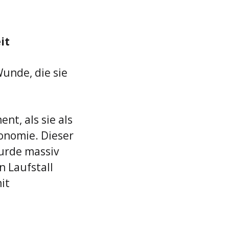
it
unde, die sie 
nt, als sie als 
tonomie. Dieser 
urde massiv 
 Laufstall 
it 