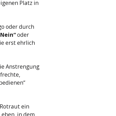
genen Platz in 
ngo oder durch 
„Nein“
 oder 
e erst ehrlich 
die Anstrengung 
frechte, 
bedienen“ 
Rotraut ein 
Leben, in dem 