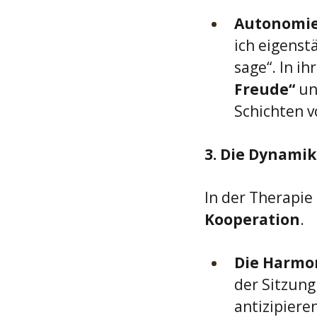
Autonomie
ich eigenstä
sage“. In ih
Freude“
 un
Schichten v
3. Die Dynamik
In der Therapie 
Kooperation
.
Die Harmon
der Sitzung
antizipieren