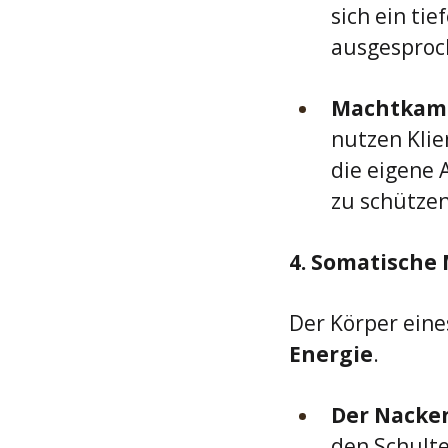
sich ein tie
ausgesproc
Machtkampf
nutzen Klie
die eigene 
zu schützen
4. Somatische 
Der Körper eine
Energie
.
Der Nacke
den Schulte