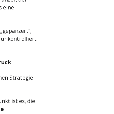
 eine 
 „gepanzert“, 
unkontrolliert 
ruck
en Strategie 
kt ist es, die 
le 