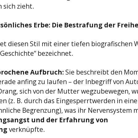
 sich zieht.
rsönliches Erbe: Die Bestrafung der Freihe
t diesen Stil mit einer tiefen biografischen W
 Geschichte“ bezeichnet.
brochene Aufbruch:
 Sie beschreibt den Mome
erade anfing zu laufen – der Inbegriff von Au
Drang, sich von der Mutter wegzubewegen, w
n (z. B. durch das Eingesperrtwerden in einen
hnliche Begrenzung), was ihr Nervensystem m
ngsangst und der Erfahrung von 
ng
 verknüpfte.