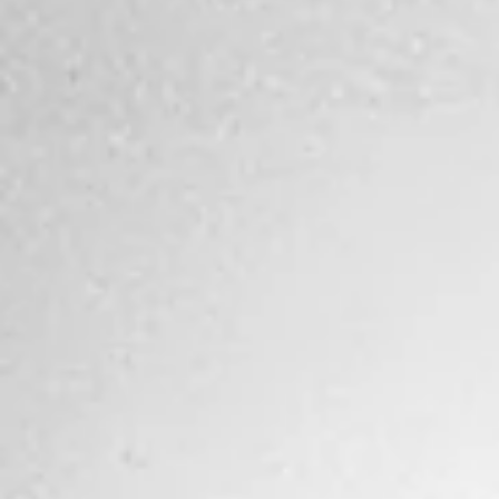
Lehrerin im therapeutischen Kontext als praktisches
Übungs-Feld nutzen können. Berührung in der
Therapie: umstritten? Mein "körperorientierter"
Ansatz, im Rahmen der NARM Methode
(NeuroAffektives Relationales Modell), erlaubt auch
explizit Berührung zwischen Klienten und mir, sowo
mit Frauen wie mit Männern. Das war lange Zeit ehe
ei