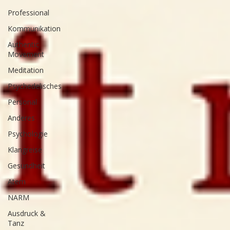
Professional
Kommunikation
Authentic
Movement
Meditation
Psychedelisches
Personal
Anderes
Psychologie
Klangreise
Gesundheit
Atem
NARM
Ausdruck &
Tanz