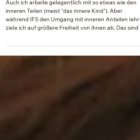
Sind deine Inneren Anteile (IFS) real oder
Konstrukt? Die Sicht von NARM
(Neuroaffective Relational Model)
Auch ich arbeite gelegentlich mit so etwas wie den
inneren Teilen (meist "das innere Kind"). Aber
während IFS den Umgang mit inneren Anteilen lehr
ziele ich auf größere Freiheit von ihnen ab. Das sind
unterschiedliche Perspektiven. Was ist IFS? IFS
(Internal Family Systems) ist eine sehr populäre
Therapie-Methode von Richard Schwartz. IFS
behandelt das innere Erleben als Versammlung von
"Anteilen", die als eigenständige Akteure mit eigen
Willen auftreten. Da gibt es zum