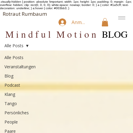
.visually-hidden { position: absolute !important; width: 1px; height: 1px; padding: 0; margin: -1px;
overflow: hidden; clip: rect(0, 0, 0, 0); white-space: nowrap; border: 0; } a { color: #1a5cff; text-
decoration: underline; } a:hover { color: #003bb3; }
Rotraut Rumbaum
Anmelden
M i n d f u l M o t i o n
BLOG
Alle Posts
Alle Posts
Veranstaltungen
Blog
Podcast
Klang
Tango
Persönliches
People
Paare