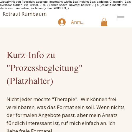
.visually-hidden { position: absolute !important; width: 1px; height: 1px; padding: 0; margin: -1px;
overflow: hidden; clip: rect(0, 0, 0, 0); white-space: nowrap; border: 0; } a { color: #1a5cff; text-
decoration: underline; } a:hover { color: #003bb3; }
Rotraut Rumbaum
Anmelden
Kurz-Info zu
"Prozessbegleitung"
(Platzhalter)
Nicht jeder möchte "Therapie". Wir können frei
vereinbaren, was das Format sein soll. Wenn nichts
der formalen Angebote passt, aber mein Ansatz
für dich interessant ist, ruf mich einfach an. Ich
liebe freie Formate!