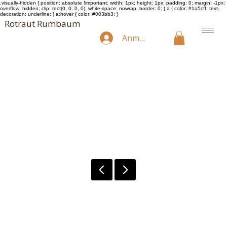
.visually-hidden { position: absolute !important; width: 1px; height: 1px; padding: 0; margin: -1px;
overflow: hidden; clip: rect(0, 0, 0, 0); white-space: nowrap; border: 0; } a { color: #1a5cff; text-
decoration: underline; } a:hover { color: #003bb3; }
Rotraut Rumbaum
Anmelden