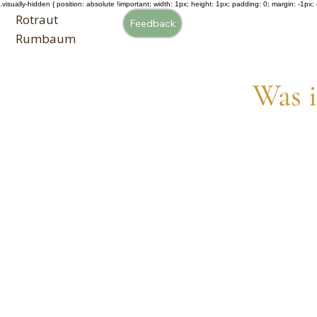
.visually-hidden { position: absolute !important; width: 1px; height: 1px; padding: 0; margin: -1px; o
Rotraut
Feedback
Rumbaum
Was i