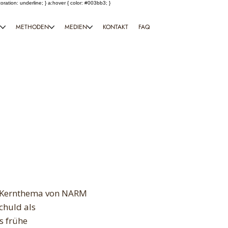
coration: underline; } a:hover { color: #003bb3; }
T
METHODEN
MEDIEN
KONTAKT
FAQ
as Kernthema von NARM
Schuld als
s frühe