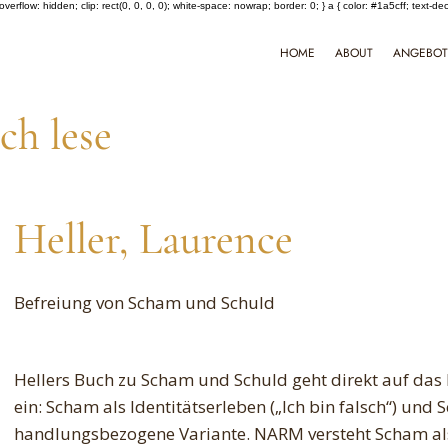
verflow: hidden; clip: rect(0, 0, 0, 0); white-space: nowrap; border: 0; } a { color: #1a5cff; text-de
HOME
ABOUT
ANGEBO
ch lese
Heller, Laurence
Befreiung von Scham und Schuld
Hellers Buch zu Scham und Schuld geht direkt auf d
ein: Scham als Identitätserleben („Ich bin falsch“) und 
handlungsbezogene Variante. NARM versteht Scham al