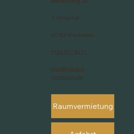
Michelsberg 28,
2. Hinterhof
65183 Wiesbaden
0163 877 8212
mail@rotraut-
rumbaum.de
Raumvermietung