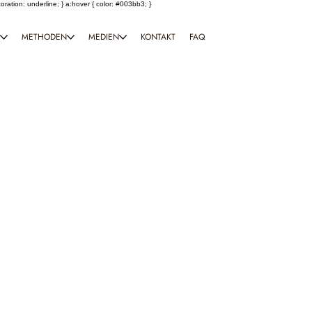
coration: underline; } a:hover { color: #003bb3; }
T
METHODEN
MEDIEN
KONTAKT
FAQ