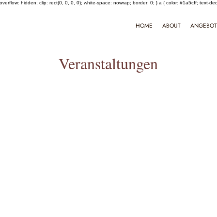
verflow: hidden; clip: rect(0, 0, 0, 0); white-space: nowrap; border: 0; } a { color: #1a5cff; text-de
HOME
ABOUT
ANGEBO
Veranstaltungen