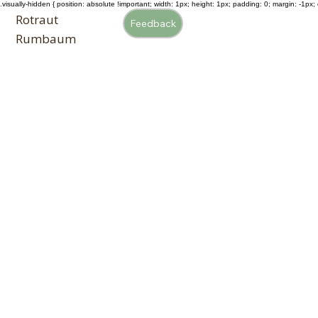
.visually-hidden { position: absolute !important; width: 1px; height: 1px; padding: 0; margin: -1px; o
Rotraut
Feedback
Rumbaum