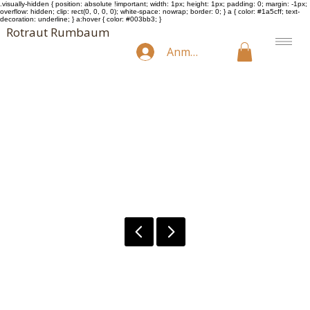
.visually-hidden { position: absolute !important; width: 1px; height: 1px; padding: 0; margin: -1px;
overflow: hidden; clip: rect(0, 0, 0, 0); white-space: nowrap; border: 0; } a { color: #1a5cff; text-
decoration: underline; } a:hover { color: #003bb3; }
Rotraut Rumbaum
Anmelden