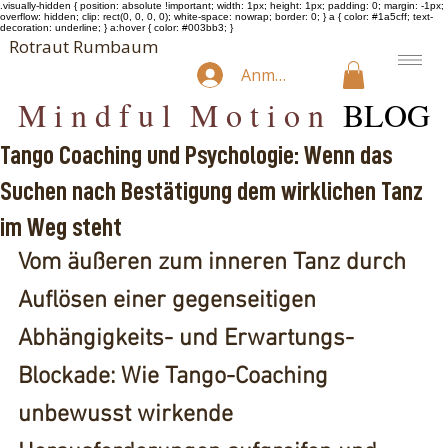
.visually-hidden { position: absolute !important; width: 1px; height: 1px; padding: 0; margin: -1px;
overflow: hidden; clip: rect(0, 0, 0, 0); white-space: nowrap; border: 0; } a { color: #1a5cff; text-
decoration: underline; } a:hover { color: #003bb3; }
Rotraut Rumbaum
Anmelden
M i n d f u l M o t i o n
BLOG
Tango Coaching und Psychologie: Wenn das
Suchen nach Bestätigung dem wirklichen Tanz
im Weg steht
Vom äußeren zum inneren Tanz durch 
Auflösen einer gegenseitigen 
Abhängigkeits- und Erwartungs-
Blockade: Wie Tango-Coaching 
unbewusst wirkende 