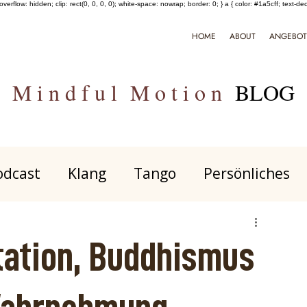
verflow: hidden; clip: rect(0, 0, 0, 0); white-space: nowrap; border: 0; } a { color: #1a5cff; text-de
HOME
ABOUT
ANGEBO
M i n d f u l M o t i o n
BLOG
odcast
Klang
Tango
Persönliches
t
Meditation
Psychedelisches
Perso
tation, Buddhismus
NARM
Ausdruck & Tanz
Gespräch