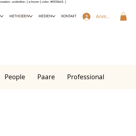
coration: underline; } a:hover { color: #003bb3; }
Anmelden
T
METHODEN
MEDIEN
KONTAKT
FAQ
People
Paare
Professional
nal
Anderes
Psychologie