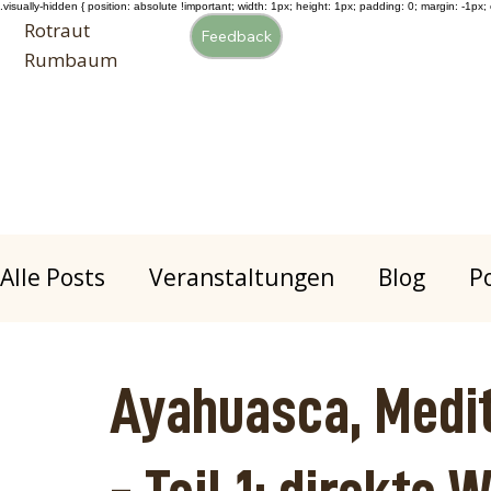
.visually-hidden { position: absolute !important; width: 1px; height: 1px; padding: 0; margin: -1px; o
Rotraut
Feedback
Rumbaum
Alle Posts
Veranstaltungen
Blog
P
Kommunikation
Authentic Movemen
Ayahuasca, Medi
Klangreise
Gesundheit
Atem