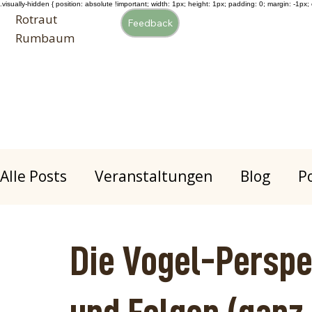
.visually-hidden { position: absolute !important; width: 1px; height: 1px; padding: 0; margin: -1px; o
Rotraut
Feedback
Rumbaum
Alle Posts
Veranstaltungen
Blog
P
Kommunikation
Authentic Movemen
Die Vogel-Perspe
Klangreise
Gesundheit
Atem