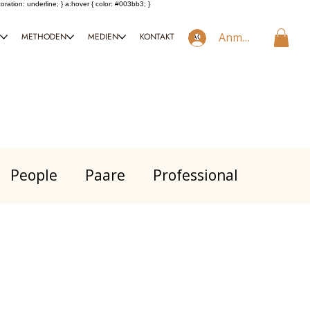
coration: underline; } a:hover { color: #003bb3; }
Anmelden
T
METHODEN
MEDIEN
KONTAKT
FAQ
People
Paare
Professional
nal
Anderes
Psychologie