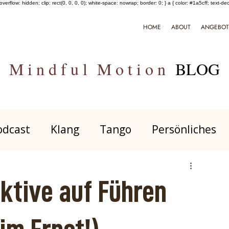
verflow: hidden; clip: rect(0, 0, 0, 0); white-space: nowrap; border: 0; } a { color: #1a5cff; text-de
HOME
ABOUT
ANGEBO
M i n d f u l M o t i o n
BLOG
odcast
Klang
Tango
Persönliches
t
Meditation
Psychedelisches
Perso
ktive auf Führen
NARM
Ausdruck & Tanz
Gespräch